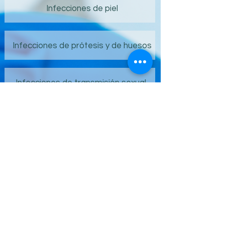
Infecciones de piel
Infecciones de prótesis y de huesos
Infecciones de transmisión sexual
Infecciones en pacientes
inmunocomprometidos
Infecciones por micobacterias
Prevención al viajero